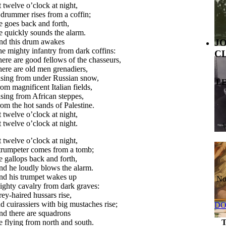
 twelve o’clock at night,
drummer rises from a coffin;
 goes back and forth,
 quickly sounds the alarm.
J
d this drum awakes
e mighty infantry from dark coffins:
C
ere are good fellows of the chasseurs,
ere are old men grenadiers,
sing from under Russian snow,
L
om magnificent Italian fields,
sing from African steppes,
om the hot sands of Palestine.
 twelve o’clock at night,
 twelve o’clock at night.
 twelve o’clock at night,
trumpeter comes from a tomb;
 gallops back and forth,
d he loudly blows the alarm.
d his trumpet wakes up
No
ghty cavalry from dark graves:
ey-haired hussars rise,
d cuirassiers with big mustaches rise;
DO
d there are squadrons
e flying from north and south.