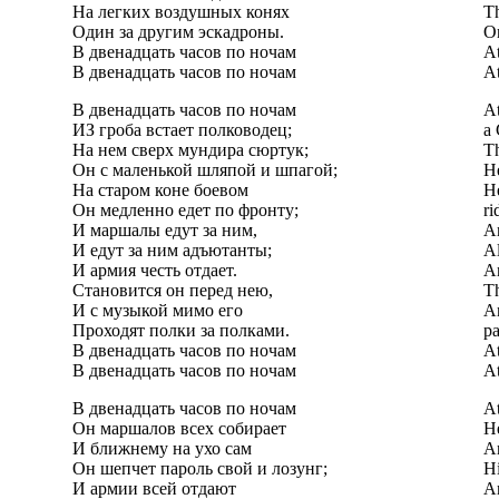
На легких воздушных конях
Th
Один за другим эскадроны.
On
В двенадцать часов по ночам
At
В двенадцать часов по ночам
At
В двенадцать часов по ночам
At
ИЗ гроба встает полководец;
a 
На нем сверх мундира сюртук;
Th
Он с маленькой шляпой и шпагой;
He
На старом коне боевом
He
Он медленно едет по фронту;
ri
И маршалы едут за ним,
An
И едут за ним адъютанты;
Al
И армия честь отдает.
An
Становится он перед нею,
Th
И с музыкой мимо его
An
Проходят полки за полками.
pa
В двенадцать часов по ночам
At
В двенадцать часов по ночам
At
В двенадцать часов по ночам
At
Он маршалов всех собирает
He
И ближнему на ухо сам
An
Он шепчет пароль свой и лозунг;
Hi
И армии всей отдают
An