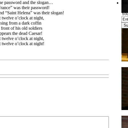
Su
e password and the slogan…
rance” was their password!
d “Saint Helena” was their slogan!
You
 twelve o’clock at night,
sing from a dark coffin
 front of his old soldiers
pears the dead Caesar!
 twelve o’clock at night,
 twelve o’clock at night!