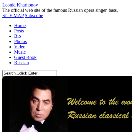
Leonid Kharitonov
The official web site of the famous Russian opera singer, bass.
SITE MAP
Subscribe
Home
Posts
Bio
Photos
Video
Music
Guest Book
Russian