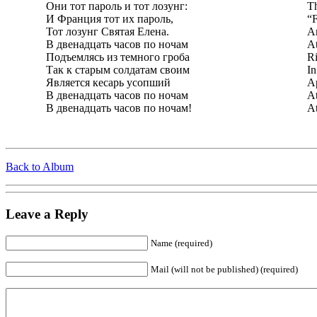
Они тот пароль и тот лозунг:
Th
И Франция тот их пароль,
“F
Тот лозунг Святая Елена.
An
В двенадцать часов по ночам
At
Подъемлясь из темного гроба
Ri
Так к старым солдатам своим
In
Является кесарь усопший
Ap
В двенадцать часов по ночам
At
В двенадцать часов по ночам!
At
Back to Album
Leave a Reply
Name (required)
Mail (will not be published) (required)