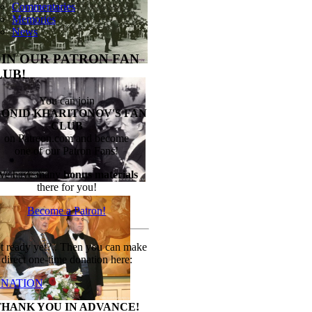
Commentaries
Memories
News
OIN OUR PATRON FAN
LUB!
You can join
EONID KHARITONOV'S FAN
CLUB
on Patreon.com and become
one of our Patron Fans!
We have many
bonus materials
there for you!
Become a Patron!
t ready yet?.. Then you can make
direct one-time donation here:
NATION
THANK YOU IN ADVANCE!