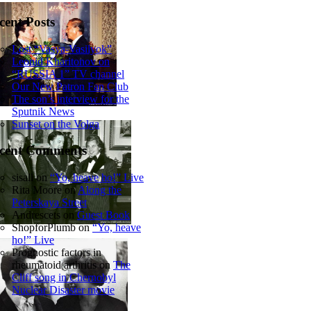
cent Posts
Lost “Vasya-Vasilyok”
Leonid Kharitonov on
“RUSSIA 1” TV channel
Our New Patron Fan Club
The son’s interview for the
Sputnik News
Sunset on the Volga
cent Comments
sisall
on
“Yo, heave ho!” Live
Rita Moore
on
Along the
Peterskaya Street
Andrescets
on
Guest Book
ShopforPlumb
on
“Yo, heave
ho!” Live
Prognostic factors in
rheumatoid arthritis
on
The
Cliff song in Chernobyl
Nuclear Disaster movie