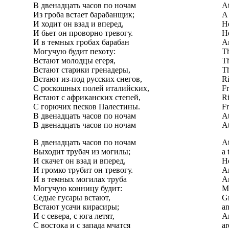
В двенадцать часов по ночам
At
Из гроба встает барабанщик;
A 
И ходит он взад и вперед,
He
И бьет он проворно тревогу.
He
И в темных гробах барабан
An
Могучую будит пехоту:
Th
Встают молодцы егеря,
Th
Встают старики гренадеры,
Th
Встают из-под русских снегов,
Ri
С роскошных полей италийских,
Fr
Встают с африканских степей,
Ri
С горючих песков Палестины.
Fr
В двенадцать часов по ночам
At
В двенадцать часов по ночам
At
В двенадцать часов по ночам
At
Выходит трубач из могилы;
a 
И скачет он взад и вперед,
He
И громко трубит он тревогу.
An
И в темных могилах труба
An
Могучую конницу будит:
Mi
Седые гусары встают,
Gr
Встают усачи кирасиры;
an
И с севера, с юга летят,
An
С востока и с запада мчатся
ar