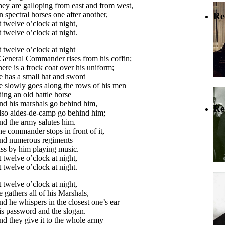
ey are galloping from east and from west,
 spectral horses one after another,
Re
 twelve o’clock at night,
 twelve o’clock at night.
 twelve o’clock at night
General Commander rises from his coffin;
ere is a frock coat over his uniform;
 has a small hat and sword
 slowly goes along the rows of his men
ding an old battle horse
d his marshals go behind him,
Re
so aides-de-camp go behind him;
d the army salutes him.
e commander stops in front of it,
d numerous regiments
ss by him playing music.
 twelve o’clock at night,
 twelve o’clock at night.
 twelve o’clock at night,
 gathers all of his Marshals,
d he whispers in the closest one’s ear
s password and the slogan.
d they give it to the whole army