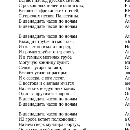
Встают из-под русских снегов,
Ri
С роскошных полей италийских,
Fr
Встают с африканских степей,
Ri
С горючих песков Палестины.
Fr
В двенадцать часов по ночам
At
В двенадцать часов по ночам
At
В двенадцать часов по ночам
At
Выходит трубач из могилы;
a 
И скачет он взад и вперед,
He
И громко трубит он тревогу.
An
И в темных могилах труба
An
Могучую конницу будит:
Mi
Седые гусары встают,
Gr
Встают усачи кирасиры;
an
И с севера, с юга летят,
An
С востока и с запада мчатся
ar
На легких воздушных конях
Th
Один за другим эскадроны.
On
В двенадцать часов по ночам
At
В двенадцать часов по ночам
At
В двенадцать часов по ночам
At
ИЗ гроба встает полководец;
a 
На нем сверх мундира сюртук;
Th
Он с маленькой шляпой и шпагой;
He