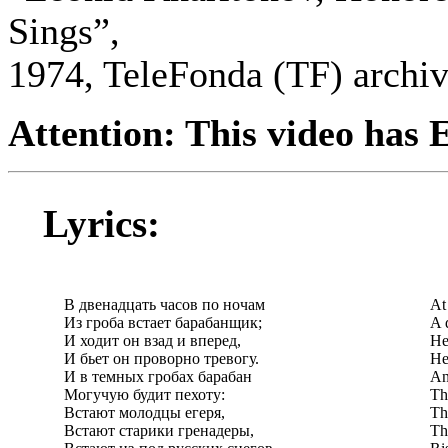
Sings”,
1974, TeleFonda (TF) archiv
Attention: This video has E
Lyrics:
В двенадцать часов по ночам
At
Из гроба встает барабанщик;
A 
И ходит он взад и вперед,
He
И бьет он проворно тревогу.
He
И в темных гробах барабан
An
Могучую будит пехоту:
Th
Встают молодцы егеря,
Th
Встают старики гренадеры,
Th