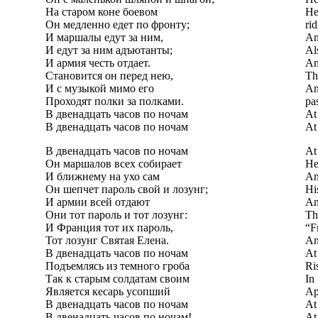
На старом коне боевом
He
Он медленно едет по фронту;
rid
И маршалы едут за ним,
An
И едут за ним адъютанты;
Al
И армия честь отдает.
An
Становится он перед нею,
Th
И с музыкой мимо его
An
Проходят полки за полками.
pa
В двенадцать часов по ночам
At
В двенадцать часов по ночам
At
В двенадцать часов по ночам
At
Он маршалов всех собирает
He
И ближнему на ухо сам
An
Он шепчет пароль свой и лозунг;
Hi
И армии всей отдают
An
Они тот пароль и тот лозунг:
Th
И Франция тот их пароль,
“F
Тот лозунг Святая Елена.
An
В двенадцать часов по ночам
At
Подъемлясь из темного гроба
Ri
Так к старым солдатам своим
In 
Является кесарь усопший
Ap
В двенадцать часов по ночам
At
В двенадцать часов по ночам!
At