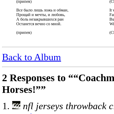
(припев)
(C
Все было лишь ложь и обман,
It 
Прощай и мечты, и любовь,
Fa
А боль незакрывшихся ран
Bu
Останется вечно со мной.
Wi
(припев)
(C
Back to Album
2 Responses to ““Coachm
Horses!””
nfl jerseys throwback c