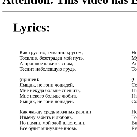
Lyrics:
Как грустно, туманно кругом,
Ho
Тосклив, безотраден мой путь,
My
А прошлое кажется сном,
An
Теснит наболевшую грудь.
To
(припев):
(C
Ямщик, не гони лошадей,
Co
Мне некуда больше спешить,
I 
Мне некого больше любить,
I 
Ямщик, не гони лошадей.
Co
Как жажду средь мрачных равнин
Ho
Измену забыть и любовь,
To
Но память мой злой властелин,
Bu
Все будит минувшее вновь.
Ev