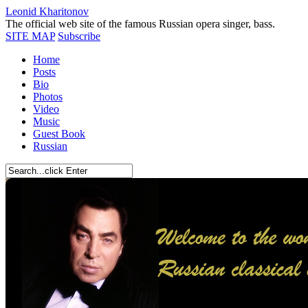
Leonid Kharitonov
The official web site of the famous Russian opera singer, bass.
SITE MAP
Subscribe
Home
Posts
Bio
Photos
Video
Music
Guest Book
Russian