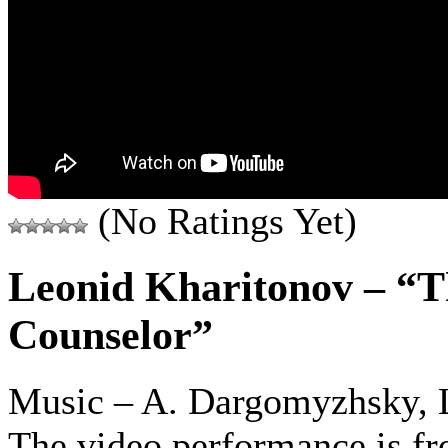
(No Ratings Yet)
Leonid Kharitonov – “T
Counselor”
Music – A. Dargomyzhsky, Ly
The video performance is fr