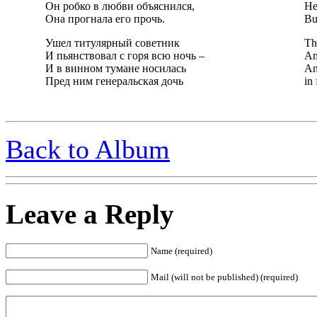
Он робко в любви объяснился,
He
Она прогнала его прочь.
Bu
Ушел титулярный советник
Th
И пьянствовал с горя всю ночь –
An
И в винном тумане носилась
An
Пред ним генеральская дочь
in
Back to Album
Leave a Reply
Name (required)
Mail (will not be published) (required)